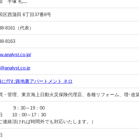
役 手塚 礼二
区西蒲田 6丁目37番8号
38-8161（代表）
8-8163
w.analyst.co.jp/
@analyst.co.jp
| 船橋に佇む路地裏アパートメント ネロ
買・管理、東京海上日動火災保険代理店、各種リフォーム、増･改
：30～19：00
 10：00～17：30
ご連絡頂ければ時間外でも対応いたします。）
日