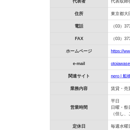
代表者
代表取締
住所
東京都大田
電話
（03）37
FAX
（03）373
ホームページ
https://ww
e-mail
otoiawase
関連サイト
nero 
業務内容
賃貸・売
平日 9
営業時間
日曜・祭日
（但し、
定休日
毎週水曜