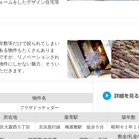
ォームをしたデザイン住宅等
年数等だけで絞られてしまい
ある物件もたくさんありま
ですが、リノベーションされ
物件にしかない魅力、そうい
ただきます。
物件名
プラザドゥチェダー
所在地
最寄駅
築年数
区大森西５丁目
京浜急行線 梅屋敷駅 徒歩５分
昭和６１年１
敷金/礼金