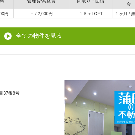
料
管理費/共益費
間取り・面積
金
000円
－ / 2,000円
１Ｋ＋LOFT
１ヶ月 / 無
全ての物件を見る
目37番8号
）