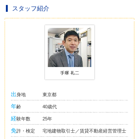
スタッフ紹介
出
身地
東京都
年
齢
40歳代
経
験年数
25年
免
許・検定
宅地建物取引士／賃貸不動産経営管理士