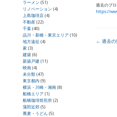
ラーメン
(51)
過去のブロ
リノベーション
(4)
https://ww
上島珈琲店
(4)
不動産
(22)
千葉
(40)
品川・新橋・東京エリア
(10)
投稿ナ
←
過去の
地方遠征
(4)
家
(3)
建築
(6)
新築戸建
(11)
映画
(4)
未分類
(47)
東京都内
(9)
横浜・川崎・湘南
(8)
船橋エリア
(1)
船橋珈琲焙煎所
(2)
蒲田近郊
(5)
蕎麦・うどん
(5)