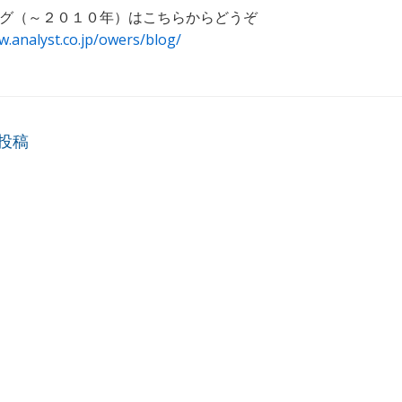
グ（～２０１０年）はこちらからどうぞ
w.analyst.co.jp/owers/blog/
ビゲーション
投稿