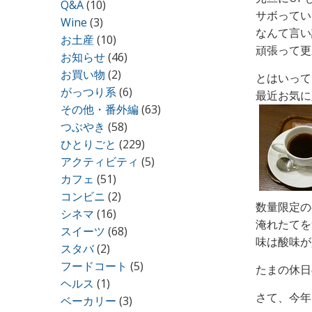
Q&A
(10)
サボってい
Wine
(3)
なんて言い
お土産
(10)
頑張って更
お知らせ
(46)
お買い物
(2)
とはいって
がっつり系
(6)
最近お気に
その他・番外編
(63)
つぶやき
(58)
ひとりごと
(229)
アクティビティ
(5)
カフェ
(51)
コンビニ
(2)
数量限定の
シネマ
(16)
淹れたてを
スイーツ
(68)
味は酸味が
スタバ
(2)
フードコート
(5)
たまの休日
ヘルス
(1)
さて、今年
ベーカリー
(3)