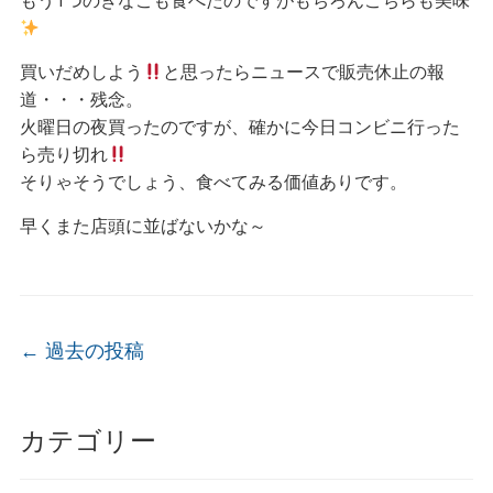
もう1つのきなこも食べたのですがもちろんこちらも美味
買いだめしよう
と思ったらニュースで販売休止の報
道・・・残念。
火曜日の夜買ったのですが、確かに今日コンビニ行った
ら売り切れ
そりゃそうでしょう、食べてみる価値ありです。
早くまた店頭に並ばないかな～
投稿ナビゲーション
←
過去の投稿
カテゴリー