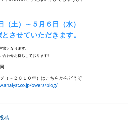
日（土）～５月６日（水）
暇とさせていただきます。
営業となります。
い合わせお待ちしております!!
同
グ（～２０１０年）はこちらからどうぞ
w.analyst.co.jp/owers/blog/
ビゲーション
投稿